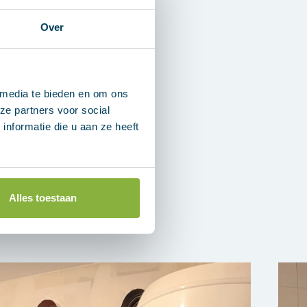
Over
aangesloten
en, maar met een big
 media te bieden en om ons
n ons team onder de
ze partners voor social
nformatie die u aan ze heeft
Alles toestaan