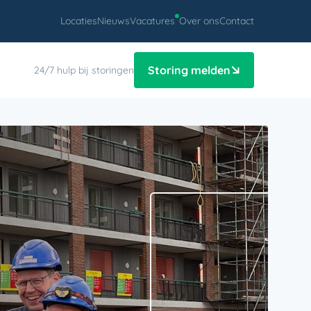
Locaties
Nieuws
Vacatures
Over ons
Contact
Storing melden
24/7 hulp bij storingen