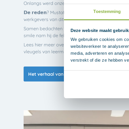
Onlangs werd onze collega Mustafa feestelijk ver
Toestemming
𝗗𝗲 𝗿𝗲𝗱𝗲𝗻? Mustafa is de 100ste deelnemer van
werkgevers van dit mooie initiatief.
Samen bedachten we een plan om Mustafa te verr
Deze website maakt gebruik
smile nam hij de felicitaties in ontvangst!
We gebruiken cookies om cont
Lees hier meer over Mustafa’s zijn succesvolle tr
websiteverkeer te analyseren
vleugels van leermeester Gerber
media, adverteren en analys
verstrekt of die ze hebben v
Het verhaal van Mustafa