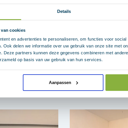
rast door een groot verrassingscomité 🍰💐
Details
Switch naar Techniek
die in dienst is getreden bij één van de 
assen op het project De Vechtborg in Hardenberg. Bescheid
 van cookies
ent en advertenties te personaliseren, om functies voor social
aject binnen Switch naar Techniek en zijn eerste weken binne
. Ook delen we informatie over uw gebruik van onze site met on
e. Deze partners kunnen deze gegevens combineren met andere i
erzameld op basis van uw gebruik van hun services.
Aanpassen