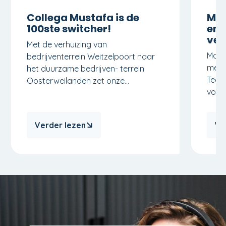
Collega Mustafa is de
Mor
100ste switcher!
en 
ver
Met de verhuizing van
Morr
bedrijventerrein Weitzelpoort naar
meer
het duurzame bedrijven- terrein
Techn
Oosterweilanden zet onze...
voor
Verder lezen
Ve