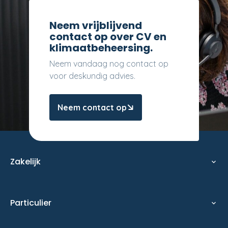
Neem vrijblijvend
contact op over CV en
klimaatbeheersing.
Neem vandaag nog contact op
voor deskundig advies.
Neem contact op
Zakelijk
expand_more
Oplossingen
Particulier
Energietransitie
expand_more
Samenwerken
Storing melden