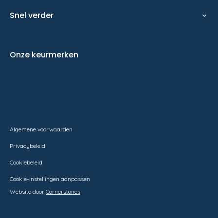
Contractbeheer
Snel verder
Service & onderhoud
expand_more
Nieuwbouw
Onderhoudscontracten
Werken bij
Zonnepanelen
Onze keurmerken
Vestigingen
Thuisbatterijen
Contact
T: 088-254 9000
M: info@morrenhof-jansen.nl
Algemene voorwaarden
Privacybeleid
Cookiebeleid
Cookie-instellingen aanpassen
Website door
Cornerstones