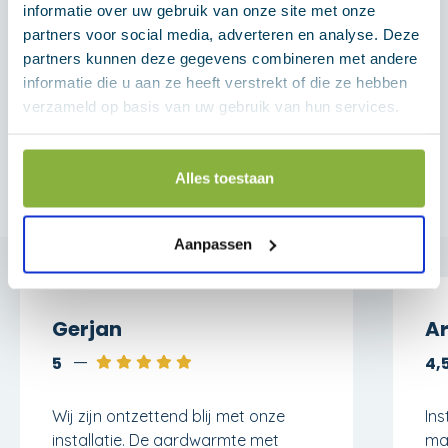
informatie over uw gebruik van onze site met onze
partners voor social media, adverteren en analyse. Deze
partners kunnen deze gegevens combineren met andere
informatie die u aan ze heeft verstrekt of die ze hebben
verzameld op basis van uw gebruik van hun services.
Betrouwbaar comfort het hele
jaar door
Alles toestaan
Aanpassen
Gerjan
A
5
4,
Wij zijn ontzettend blij met onze
Ins
installatie. De aardwarmte met
mar