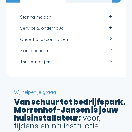
Storing melden
Service & onderhoud
Onderhoudscontracten
Zonnepanelen
Thuisbatterijen
Oplossingen
Energietransitie
Wij helpen je graag
Samenwerken
Van schuur tot bedrijfspark,
Contractbeheer
Morrenhof-Jansen is jouw
Nieuwbouw
huisinstallateur;
voor,
tijdens en na installatie.